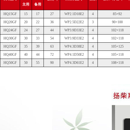
主用
备用
HQ15GF
15
17
27
WP2.1D18E2
4
85×92
HQ20GF
20
22
36
WP2.5D22E2
3
90×100
HQ24GF
24
27
44
WP3.9D33E2
4
102×118
HQ30GF
30
33
54
WP3.9D33E2
4
102×118
HQ35GF
35
39
63
WP4.3D38E2
4
105×125
HQ40GF
40
44
72
WP4.1D50E2
4
105×118
HQ50GF
50
55
90
WP4.3D61E2
4
108×118