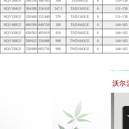
HQV280GF
280/350
308/385
504
TAD941GE
6
120×138
HQV304GF
304/380
334/418
547.2
TAD1343GE
6
131×158
HQV320GF
320/400
352/440
576
TAD1343GE
6
131×158
HQV400GF
400/500
440/550
180
TAD1642GE
6
144×165
HQV450GF
450/563
495/619
810
TAD1642GE
6
144×165
HQV500GF
500/625
550/688
900
TWD1643GE
6
144×165
HQV550GF
550/689
605/756
990
TWD1643GE
6
144×165